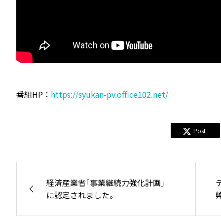
番組HP：
https://syukan-pv.office102.net/
Post
経済産業省｢事業継続力強化計画」
に認定されました。