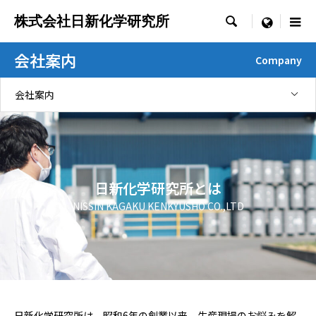
株式会社日新化学研究所

menu
会社案内
Company
会社案内
日新化学研究所とは
NISSIN KAGAKU KENKYUSHO CO.,LTD
日新化学研究所は、昭和6年の創業以来、生産現場のお悩みを解