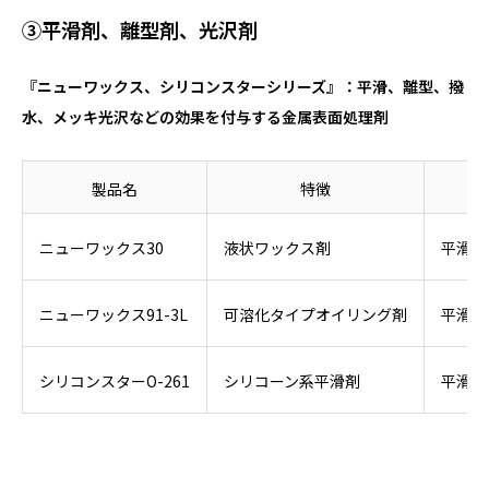
③平滑剤、離型剤、光沢剤
『ニューワックス、シリコンスターシリーズ』：平滑、離型、撥
水、メッキ光沢などの効果を付与する金属表面処理剤
製品名
特徴
ニューワックス30
液状ワックス剤
平滑、
ニューワックス91-3L
可溶化タイプオイリング剤
平滑、
シリコンスターO-261
シリコーン系平滑剤
平滑、