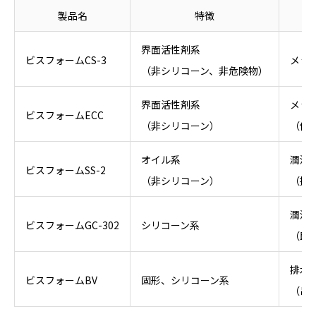
製品名
特徴
界面活性剤系
ビスフォームCS-3
メッ
（非シリコーン、非危険物）
界面活性剤系
メッ
ビスフォームECC
（非シリコーン）
（低
オイル系
潤滑
ビスフォームSS-2
（非シリコーン）
（持
潤滑
ビスフォームGC-302
シリコーン系
（即
排水
ビスフォームBV
固形、シリコーン系
（吊