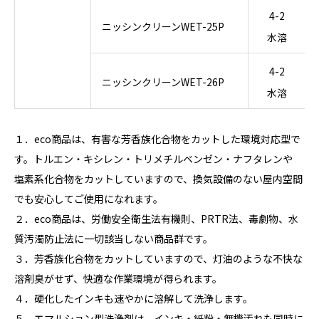
4-2
ニッシンクリーンWET-25P
水溶
4-2
ニッシンクリーンWET-26P
水溶
１．eco商品は、有害な芳香族化合物をカットした環境対応型で
す。トルエン・キシレン・トリメチルベンゼン・ナフタレンや
塩素系化合物をカットしていますので、換気設備のない屋内空間
でも安心してご使用になれます。
２．eco商品は、労働安全衛生法有機則、PRTR法、毒劇物、水
質汚濁防止法に一切該当しない商品群です。
３．芳香族化合物をカットしていますので、灯油のような不快な
溶剤臭がせず、快適な作業環境が得られます。
４．硬化したインキも速やかに溶解して洗浄します。
５．エマルション型洗浄剤は、インキ・紙粉・無機汚れも同時に