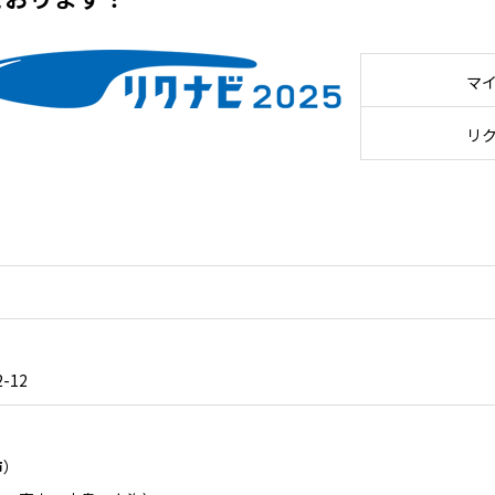
マイ
リク
-12
）
市）