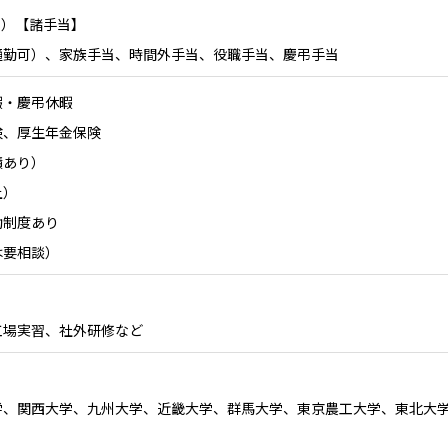
月）【諸手当】
通勤可）、家族手当、時間外手当、役職手当、慶弔手当
暇・慶弔休暇
険、厚生年金保険
績あり）
上）
助制度あり
は要相談）
工場実習、社外研修など
学、関西大学、九州大学、近畿大学、群馬大学、東京農工大学、東北大