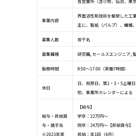
各営業所（苫小牧、仙台、東
界面活性剤技術を駆使した工
事業内容
主に、製紙（パルプ）、繊維
募集人数
若干名
募集職種
研究職, セールスエンジニア, 
勤務時間
8:50～17:00（実働7時間）
日、祝祭日、第1・3・5土曜日
休日
他、事業所カレンダーによる
【給与】
給与・昇給賞
学卒：22万円～
与・諸手当
院卒：24万円～【昇給賞与】
※2023年実
昇給：年1回（4月）